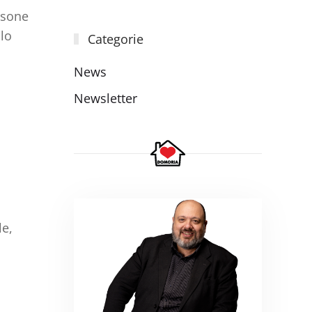
rsone
llo
Categorie
News
Newsletter
le,