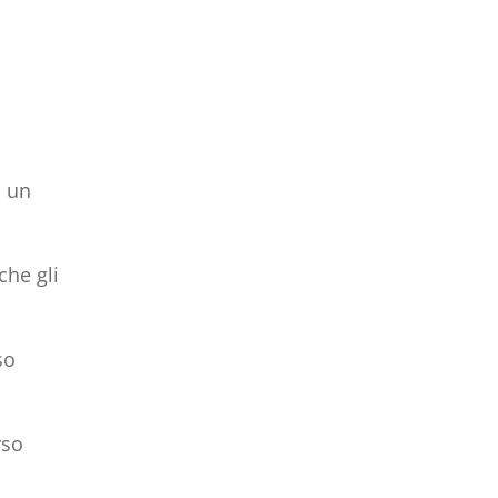
, un
che gli
so
rso