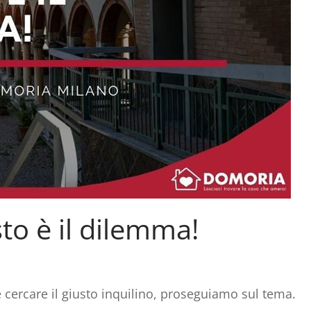
to è il dilemma!
 cercare il giusto inquilino, proseguiamo sul tema.