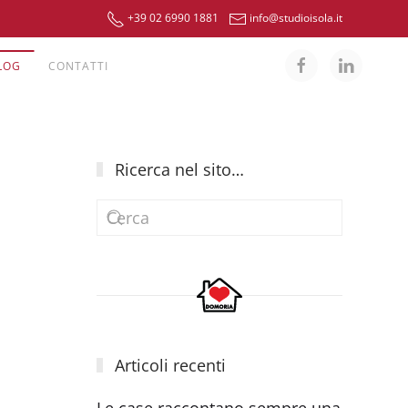
+39 02 6990 1881
info@studioisola.it
LOG
CONTATTI
Ricerca nel sito…
Articoli recenti
Le case raccontano sempre una