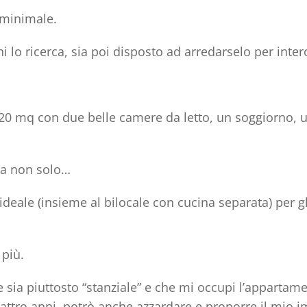
 minimale.
i lo ricerca, sia poi disposto ad arredarselo per inter
120 mq
con due belle camere da letto, un soggiorno, 
Ma non solo…
o ideale (insieme al bilocale con cucina separata)
per gl
 più.
he sia piuttosto “stanziale” e che mi occupi l’appartam
ttro anni, potrò anche azzardare e proporre il mio 