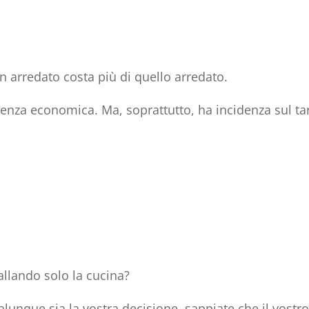
n arredato costa più di quello arredato.
denza economica
. Ma, soprattutto, ha
incidenza sul ta
llando solo la cucina?
lunque sia la vostra decisione, sappiate che il vostro