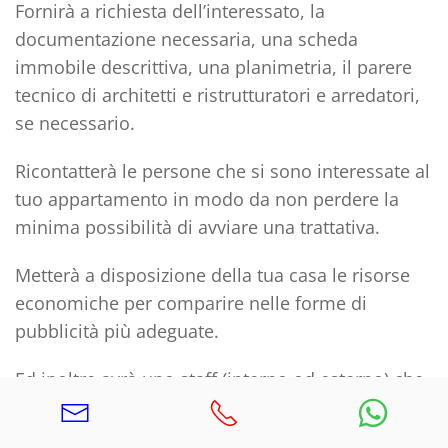
Fornirà a richiesta dell’interessato, la
documentazione necessaria, una scheda
immobile descrittiva, una planimetria, il parere
tecnico di architetti e ristrutturatori e arredatori,
se necessario.
Ricontatterà le persone che si sono interessate al
tuo appartamento in modo da non perdere la
minima possibilità di avviare una trattativa.
Metterà a disposizione della tua casa le risorse
economiche per comparire nelle forme di
pubblicità più adeguate.
Ed inoltre avrà uno staff (interno od esterno) che
istruito ed adeguato, sarà sempre presente come
supporto a te ed al cliente interessato