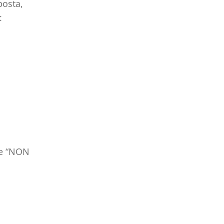
posta,
:
he “NON