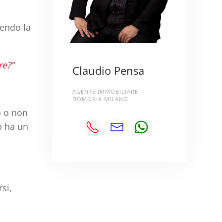
cendo la
re?”
Claudio Pensa
AGENTE IMMOBILIARE
DOMORIA MILANO
o o non
o ha un
si,