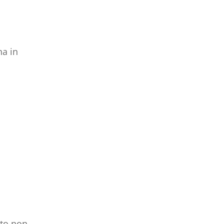
na in
tto non