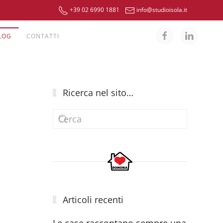
+39 02 6990 1881
info@studioisola.it
LOG
CONTATTI
Ricerca nel sito…
Articoli recenti
Le case raccontano sempre una