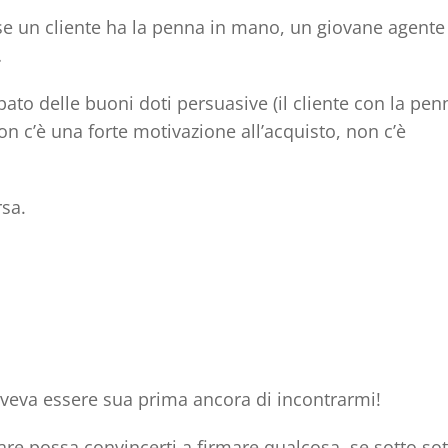
 se un cliente ha la penna in mano, un giovane agente
…
to delle buoni doti persuasive (il cliente con la pen
on c’è
una forte motivazione all’acquisto
, non c’è
rsa.
doveva essere sua prima ancora di incontrarmi!
e possa convincerti a firmare qualcosa, se sotto so