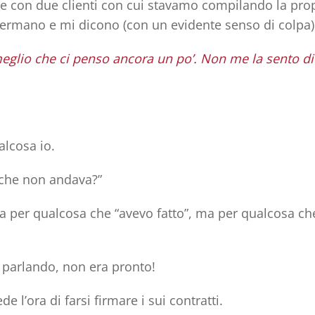
he con due clienti con cui stavamo compilando la pro
i fermano e mi dicono (con un evidente senso di colpa)
meglio che ci penso ancora un po’. Non me la sento di
alcosa io.
 che non andava?”
era per qualcosa che “avevo fatto”, ma per qualcosa c
 parlando,
non era pronto
!
l’ora di farsi firmare i sui contratti.