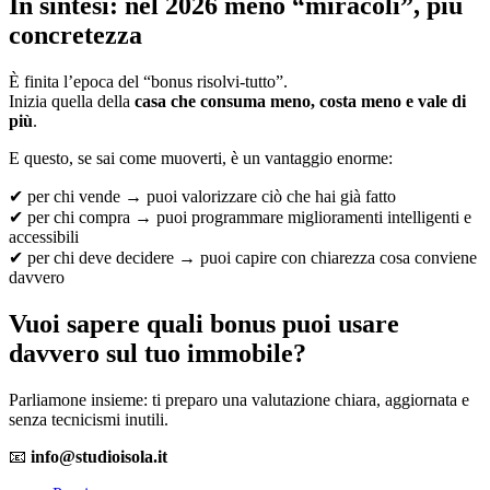
In sintesi: nel 2026 meno “miracoli”, più
concretezza
È finita l’epoca del “bonus risolvi-tutto”.
Inizia quella della
casa che consuma meno, costa meno e vale di
più
.
E questo, se sai come muoverti, è un vantaggio enorme:
✔ per chi vende → puoi valorizzare ciò che hai già fatto
✔ per chi compra → puoi programmare miglioramenti intelligenti e
accessibili
✔ per chi deve decidere → puoi capire con chiarezza cosa conviene
davvero
Vuoi sapere quali bonus puoi usare
davvero sul tuo immobile?
Parliamone insieme: ti preparo una valutazione chiara, aggiornata e
senza tecnicismi inutili.
📧
info@studioisola.it